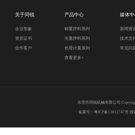
关于同锐
产品中心
媒体中
企业形象
称重拌料系列
新闻资
资质证书
失重拌料系列
技术支
合作客户
色母计量系列
常见问
查看更多+
东莞市同锐机械有限公司 Copyrigh
备案号：
粤ICP备13012747号
搜